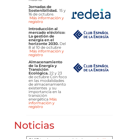
Jornadas de
Sostenibilidad.
15 y
16 de octubre.
Más información y
registro
Introducción al
mercado eléctrico:
La gestión de
energía en el
horizonte 2030.
Del
8 al 10 de octubre
Más información y
registro
Almacenamiento
de la Energía y
Transición
Ecológica.
22 y 23
de octubre Con foco
en las modalidades
de almacenamiento
existentes y su
importancia en la
transición
energética
Más
información y
registro
Noticias