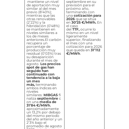
mantiene un nivel
septiembre en su
de aportación muy
previsión para el
similar al del mes
próximo año,
previo (8’40%);
terminando con
mientras que las
una
cotización para
otras renovables
2026
que se sitúa
(2’22%) y la
en
30’25 €/MWh.
En
hibridación (0’48%)
el caso
se mantienen en
del
TTF,
ocurre lo
niveles similares a
mismo en un nivel
los de meses
ligeramente
anteriores.El carbón
superior, finalizando
recupera un
el mes con una
porcentaje de
cotización para 2026
producción muy
que queda en
31’112
residual (0’03%) tras
€/MWh
.
su desaparición
durante el mes de
agosto.
Los precios
spot de gas han
seguido han
continuado con
tendencia a la baja
un mes
más,
terminando
ambos índices en
niveles
similares:
MIBGAS
fi
naliza
septiembre
c
on una
media de
31’84 €/MWh
,
aproximadamente
un 13,2% por debajo
del mismo periodo
del año anterior y un
2’3% bajo el
promedio de agosto