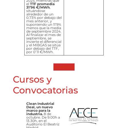
2025, mientras que
el
TTF promedia
31’96 €/MWh
,
situándose
alrededor de un
0,73% por debajo del
mes anterior, y
suponiendo un 11’9%
menos que la media
de septiembre 2024.
Al finalizar el mes de
septiembre, se
invierte el diferencial
y el MIBGAS se sitúa
por debajo del TTF,
por 0’11 €/MWh.
Ver gráficos
Cursos y
Convocatorias
Clean Industrial
Deal, un nuevo
marco para la
industria.
8 de
octubre. De 9.00h a
13.30h, en el
Auditorio El Beatriz
Madrid.