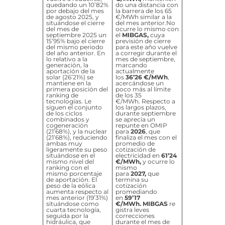
quedando un 10’82%
do una distancia con
por debajo del mes
la barrera de los 65
de agosto 2025, y
€/MWh similar a la
situándose el cierre
del mes anterior.No
del mes de
ocurre lo mismo con
septiembre 2025 un
el
MIBGAS,
cuya
15’95% bajo el cierre
previsión de cierre
del mismo periodo
para este año vuelve
del año anterior. En
a corregir durante el
lo relativo a la
mes de septiembre,
generación, la
marcando
aportación de la
actualmente
solar (26’21%) se
los
36’26 €/MWh
,
mantiene en la
acercándose un
primera posición del
poco más al límite
ranking de
de los 35
tecnologías. Le
€/MWh. Respecto a
siguen el conjunto
los largos plazos,
de los ciclos
durante septiembre
combinados y
se aprecia un
cogeneración
repunte en OMIP
(21’68%), y la nuclear
para
2026
, que
(21’68%), reduciendo
finaliza el mes con el
ambas muy
promedio de
ligeramente su peso
cotización de
situándose en el
electricidad en
61’24
mismo nivel del
€/MWh,
y ocurre lo
ranking con el
mismo
mismo porcentaje
para
2027,
que
de aportación. El
termina su
peso de la eólica
cotización
aumenta respecto al
promediando
mes anterior (19’31%)
en
59’17
situándose como
€/MWh.
MIBGAS
re
cuarta tecnología,
gistra leves
seguida por la
correcciones
hidráulica, que
durante el mes de