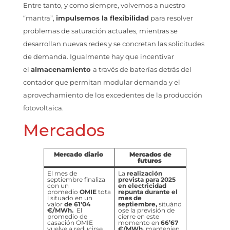
Entre tanto, y como siempre, volvemos a nuestro
“mantra”,
impulsemos la flexibilidad
para resolver
problemas de saturación actuales, mientras se
desarrollan nuevas redes y se concretan las solicitudes
de demanda. Igualmente hay que incentivar
el
almacenamiento
a través de baterías detrás del
contador que permitan modular demanda y el
aprovechamiento de los excedentes de la producción
fotovoltaica.
Mercados
Mercado diario
Mercados de
futuros
El mes de
La
realización
septiembre finaliza
prevista para 2025
con un
en electricidad
promedio
OMIE
tota
repunta durante el
l situado en un
mes de
valor
de 61’04
septiembre,
situánd
€/MWh.
El
ose la previsión de
promedio de
cierre en este
casación OMIE
momento en
66’67
vuelve a reducirse,
€/MWh,
mantenien