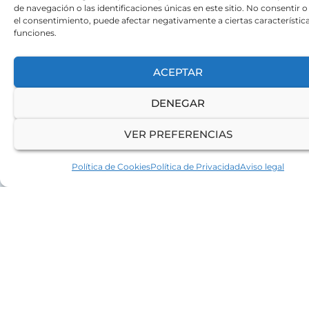
de navegación o las identificaciones únicas en este sitio. No consentir o 
el consentimiento, puede afectar negativamente a ciertas característica
funciones.
ACEPTAR
DENEGAR
Energías renovables y
VER PREFERENCIAS
electrificación
Política de Cookies
Política de Privacidad
Aviso legal
Búsqueda y negociación de PPA’s
.
Autoconsumo
fotovoltaico.
Puntos de recarga
para vehículo eléctrico.
Socios