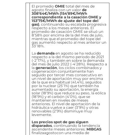
El promedio
OMIE
total del mes de
agosto finaliza con un valor
de
308’64€/MWh (154’89€/MWh
correspondiente a la casación OMIE y
153’75€/MWh de ajuste del tope del
gas)
, continuando su escalada progresiva
respecto a los meses anteriores. El
promedio de casación OMIE se situó un
8’58% por encima de la del mes de julio,
mientras que el promedio del tope del
gas aumentó respecto al mes anterior un
33’18%.
La
demanda
en agosto se ha reducido
respecto a la del mismo periodo de 2021
(-2’17%), y también en sobre la demanda
del mes de julio 2022 (-4’28%). Respecto a
la
generación
, los ciclos combinados y
cogeneración conjuntamente han
seguido por tercer mes consecutivo en
un nivel de aportación muy por encima
de la que era habitual (41,4%), seguidos
por la nuclear (25’1%) que también ha
aumentado su aportación, la energía
solar (18’9%) que reduce su peso, la eólica
(18’9%) y el carbón (4’0%), que se
mantienen en niveles de meses
anteriores. El nivel de aportación de la
hidráulica vuelve a caer (3’9%) y otras
renovables (2’9%) disminuye muy
levemente.
Los precios spot de gas siguen
disparados
, continuando la tendencia
ascendente meses anteriores:
MIBGAS
finalizaagostocon una media de