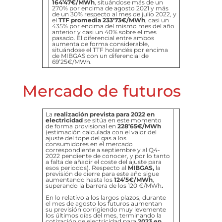
164’47€/MWh
, situándose más de un
270% por encima de agosto 2021 y más
de un 30% respecto al mes de julio 2022, y
el
TTF promedia 233’73€/MWh
, casi un
435% por encima del mismo mes del año
anterior y casi un 40% sobre el mes
pasado. El diferencial entre ambos
aumenta de forma considerable,
situándose el TTF holandés por encima
de MIBGAS con un diferencial de
69’25€/MWh.
Mercado de futuros
La
realización prevista para 2022 en
electricidad
se sitúa en este momento
de forma provisional en
228’65€/MWh
(estimación calculada con el valor del
ajuste del tope del gas a los
consumidores en el mercado
correspondiente a septiembre y al Q4-
2022 pendiente de conocer, y por lo tanto
a falta de añadir el coste del ajuste para
esos periodos). Respecto al
MIBGAS,
la
previsión de cierre para este año sigue
aumentando hasta los
124’5€/MWh
,
superando la barrera de los 120 €/MWh
.
En lo relativo a los largos plazos, durante
el mes de agosto los futuros aumentan
su previsión corrigiendo muy levemente
los últimos días del mes, terminando la
cotización de electricidad para
2023 en